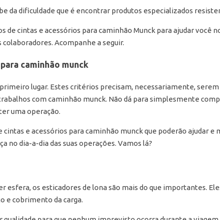
 da dificuldade que é encontrar produtos especializados resiste
os de cintas e acessórios para caminhão Munck para ajudar você no 
 colaboradores. Acompanhe a seguir.
s para caminhão munck
rimeiro lugar. Estes critérios precisam, necessariamente, sere
trabalhos com caminhão munck. Não dá para simplesmente compr
er uma operação.
de cintas e acessórios para caminhão munck que poderão ajudar e 
nça no dia-a-dia das suas operações. Vamos lá?
uer esfera, os esticadores de lona são mais do que importantes. E
o e cobrimento da carga.
 qualidade para que nenhum imprevisto ocorra durante a viagem. A