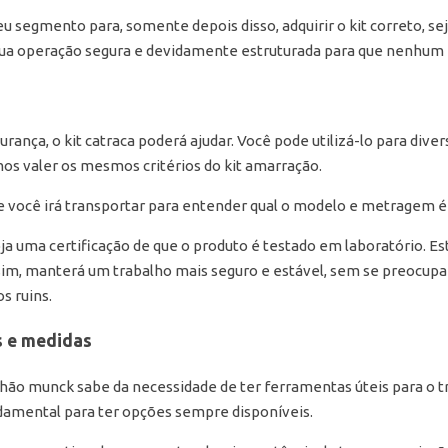
 segmento para, somente depois disso, adquirir o kit correto, sej
 sua operação segura e devidamente estruturada para que nenhum 
urança, o kit catraca poderá ajudar. Você pode utilizá-lo para diver
os valer os mesmos critérios do kit amarração.
ue você irá transportar para entender qual o modelo e metragem é 
ja uma certificação de que o produto é testado em laboratório. Es
ssim, manterá um trabalho mais seguro e estável, sem se preocu
s ruins.
s e medidas
o munck sabe da necessidade de ter ferramentas úteis para o tr
damental para ter opções sempre disponíveis.