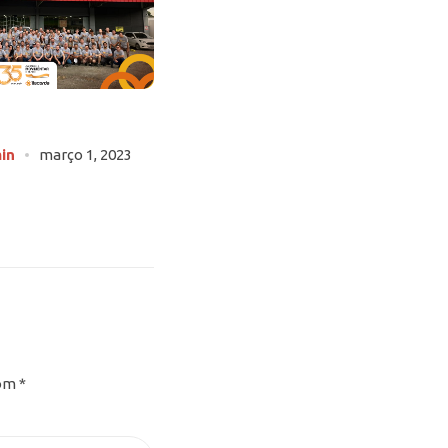
Fabricante de cordas – Lançamento Carretel
Compacto
in
março 1, 2023
Postar por
admin
janeiro 12, 2023
com
*