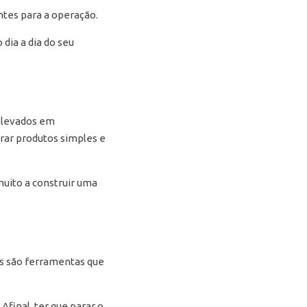
ntes para a operação.
dia a dia do seu
m levados em
ar produtos simples e
muito a construir uma
les são ferramentas que
final, ter que parar o