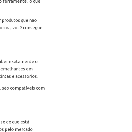
o ferramental, o que
r produtos que não
 forma, você consegue
saber exatamente o
o semelhantes em
cintas e acessórios.
a, são compatíveis com
-se de que está
dos pelo mercado.