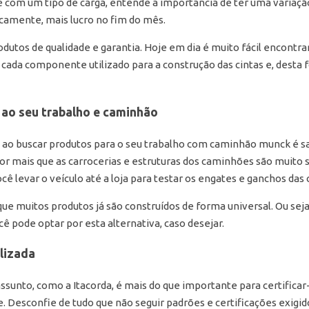
 com um tipo de carga, entende a importância de ter uma variaçã
camente, mais lucro no fim do mês.
utos de qualidade e garantia. Hoje em dia é muito fácil encontra
 cada componente utilizado para a construção das cintas e, desta
ao seu trabalho e caminhão
s ao buscar produtos para o seu trabalho com caminhão munck é 
 Por mais que as carrocerias e estruturas dos caminhões são muit
ê levar o veículo até a loja para testar os engates e ganchos das 
ue muitos produtos já são construídos de forma universal. Ou sej
 pode optar por esta alternativa, caso desejar.
lizada
assunto, como a Itacorda, é mais do que importante para certificar
. Desconfie de tudo que não seguir padrões e certificações exigi