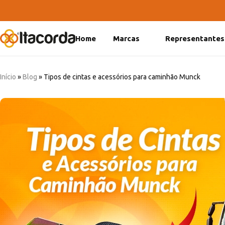
Home
Marcas
Representantes
DeltaFix
EcoFriendly
Início
»
Blog
»
Tipos de cintas e acessórios para caminhão Munck
ItaMaxx