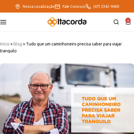
Nossa Localização
Fale Conosco
(47) 3342-9400
0
DeltaFix
EcoFriendly
Início
»
Blog
»
Tudo que um caminhoneiro precisa saber para viajar
tranquilo
ItaMaxx