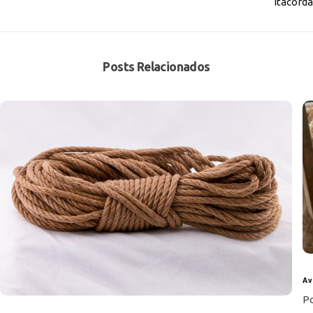
Itacorda
Posts Relacionados
A 
Po