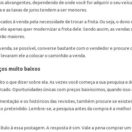
 abrangentes, dependendo de onde você for adquirir o seu veícu
a e as taxas de juros tendem a ser menores.
dos à venda pela necessidade de trocar a frota. Ou seja, o dono
ele apenas quer modernizar a frota dele. Sendo assim, as vendas
erão maiores.
a venda, se possível, converse bastante com o vendedor e procure 
levaram ele a colocar o caminhão a venda.
eços muito baixos
to o que dizer sobre ela. As vezes você começa a sua pesquisa e 
cado. Oportunidades únicas com preços baixíssimos, quando isso 
mentação e os históricos das revisões, também procure se existe
ulo pretendido. Lembre-se, a pesquisa antes da compra é a melho
título à essa postagem. A resposta é sim. Vale a pena comprar um