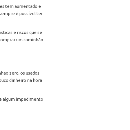
hões tem aumentado e
sempre é possível ter
sticas e riscos que se
ão comprar um caminhão
nhão zero, os usados
uco dinheiro na hora
iste algum impedimento