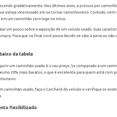
escendo gradativamente. Nos últimos anos, a procura por camin
ue esteja interessado em se tornar caminhoneiro. Contudo, nem 
r em um caminhão zero logo no início.
ar um pouco sobre a aquisição de um veículo usado. Suas caracterí
compra. Para que no final você possa decidir se vale a pena ou n
baixo da tabela
dquirir um caminhão usado é o seu preço. Se comparado a um cami
esmo 20% mais baratos, o que é excelente para quem está com po
inhoneiro.
 um caminhão usado, faça o Carcheck do veículo e verifique se ex
s.
to flexibilizado