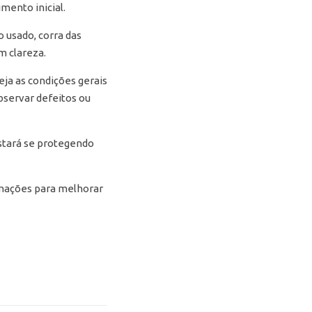
mento inicial.
 usado, corra das
m clareza.
eja as condições gerais
servar defeitos ou
estará se protegendo
rmações para melhorar