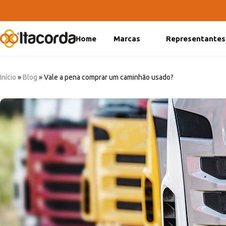
Home
Marcas
Representantes
DeltaFix
EcoFriendly
Início
»
Blog
»
Vale a pena comprar um caminhão usado?
ItaMaxx