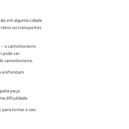
stão em alguma cidade
rretos ou transportes
il – o caminhoneiro
m pode ser
do caminhoneiro.
ão enfrentam
quela peça
a dificuldade.
 para tornar o seu