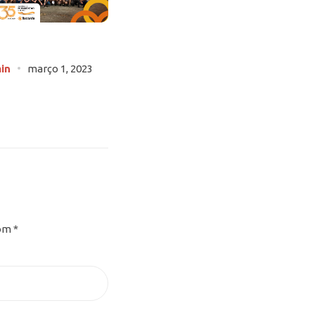
Fabricante de cordas – Lançamento Carretel
Compacto
in
março 1, 2023
Postar por
admin
janeiro 12, 2023
com
*