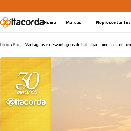
Home
Marcas
Representantes
DeltaFix
EcoFriendly
Início
»
Blog
»
Vantagens e desvantagens de trabalhar como caminhonei
ItaMaxx