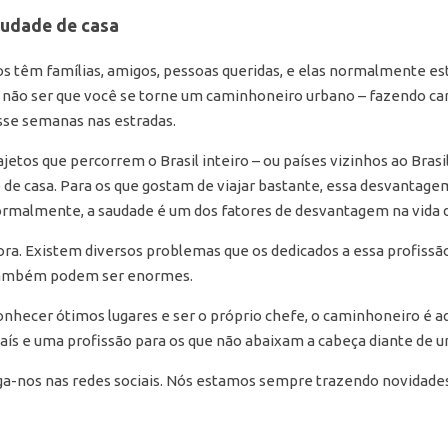
udade de casa
s têm famílias, amigos, pessoas queridas, e elas normalmente e
 A não ser que você se torne um caminhoneiro urbano – fazendo ca
sse semanas nas estradas.
jetos que percorrem o Brasil inteiro – ou países vizinhos ao Bras
e de casa. Para os que gostam de viajar bastante, essa desvantage
ormalmente, a saudade é um dos fatores de desvantagem na vida 
ora. Existem diversos problemas que os dedicados a essa profiss
 também podem ser enormes.
onhecer ótimos lugares e ser o próprio chefe, o caminhoneiro é a
s e uma profissão para os que não abaixam a cabeça diante de um
iga-nos nas redes sociais. Nós estamos sempre trazendo novidades