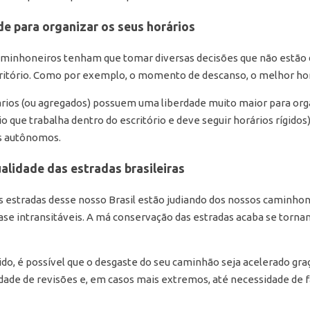
e para organizar os seus horários
caminhoneiros tenham que tomar diversas decisões que não estão 
itório. Como por exemplo, o momento de descanso, o melhor hor
ios (ou agregados) possuem uma liberdade muito maior para orga
o que trabalha dentro do escritório e deve seguir horários rígidos
s autônomos.
lidade das estradas brasileiras
 estradas desse nosso Brasil estão judiando dos nossos caminho
se intransitáveis. A má conservação das estradas acaba se tornan
do, é possível que o desgaste do seu caminhão seja acelerado gra
idade de revisões e, em casos mais extremos, até necessidade d