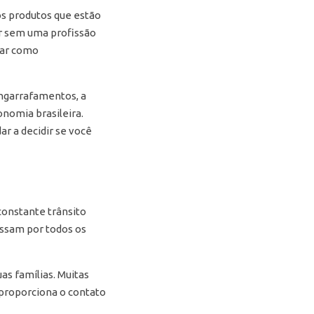
os produtos que estão
or sem uma profissão
har como
engarrafamentos, a
onomia brasileira.
r a decidir se você
constante trânsito
passam por todos os
s famílias. Muitas
proporciona o contato