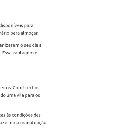
disponíveis para
ário para almoçar.
nizarem o seu dia a
). Essa vantagem é
neiros. Com trechos
do uma vilã para os
ças às condições das
e fazer uma manutenção