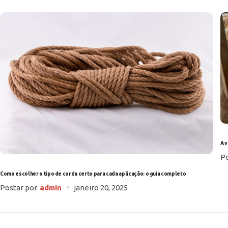
A 
Po
Como escolher o tipo de corda certo para cada aplicação: o guia completo
Postar por
admin
janeiro 20, 2025