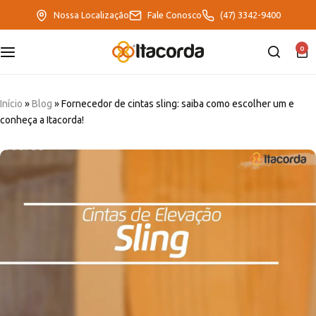
Nossa Localização
Fale Conosco
(47) 3342-9400
0
DeltaFix
EcoFriendly
Início
»
Blog
»
Fornecedor de cintas sling: saiba como escolher um e
conheça a Itacorda!
ItaMaxx